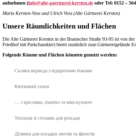
aufnehmen (
info@alte-gaertnerei-kersten.de
oder Tel: 0152 – 56
Maria Kersten-Voss und Ulrich Voss (Alte Gärtnerei Kersten)
Unsere Räumlichkeiten und Flächen
Die Alte Gärtnerei Kersten in der Bramscher Straße 93-95 ist von der 
Friedhof mit Parkcharakter) bietet zusätzlich zum Gärtnereigelände E
Folgende Räume und Flächen könnten genutzt werden:
Скляна веранда з відкритими боками
Квітковий салон
… з кріслами, піаніно та міні-кухнею
Теплиця зі столами для розсади
Ділянка для посадки овочів та фруктів